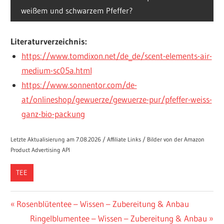
weißem und schwarzem Pfeffer?
Literaturverzeichnis:
https://www.tomdixon.net/de_de/scent-elements-air-
medium-sc05a.html
https://www.sonnentor.com/de-
at/onlineshop/gewuerze/gewuerze-pur/pfeffer-weiss-
ganz-bio-packung
Letzte Aktualisierung am 7.08.2026 / Affiliate Links / Bilder von der Amazon
Product Advertising API
TEE
Beitragsnavigation
Vorheriger
Rosenblütentee – Wissen – Zubereitung & Anbau
Beitrag:
Nächster
Ringelblumentee – Wissen – Zubereitung & Anbau