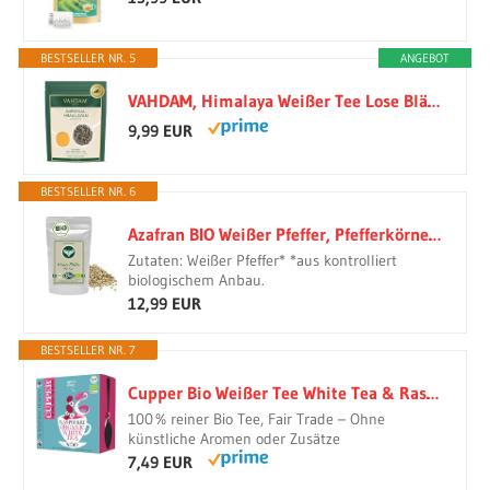
BESTSELLER NR. 5
ANGEBOT
VAHDAM, Himalaya Weißer Tee Lose Blätter (50g) Premium Qualität | 100% Reiner | Weißer Tee Lose Mit Blattknospen, Verpackt In Indien
9,99 EUR
BESTSELLER NR. 6
Azafran BIO Weißer Pfeffer, Pfefferkörner weiß ganz, Pfeffermühlen geeignet 250g
Zutaten: Weißer Pfeffer* *aus kontrolliert
biologischem Anbau.
12,99 EUR
BESTSELLER NR. 7
Cupper Bio Weißer Tee White Tea & Raspberry | 50 Teebeutel Big Pack
100 % reiner Bio Tee, Fair Trade – Ohne
künstliche Aromen oder Zusätze
7,49 EUR