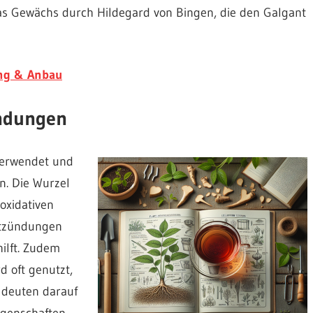
das Gewächs durch Hildegard von Bingen, die den Galgant
ung & Anbau
ndungen
 verwendet und
n. Die Wurzel
oxidativen
ntzündungen
ilft. Zudem
 oft genutzt,
 deuten darauf
genschaften