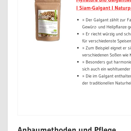
I Siam-Galgant I Naturp
» Der Galgant zählt zur F
Gewürz- und Heilpflanze g
» Er riecht würzig und sch
für verschiedenste Speisen
» Zum Beispiel eignet er s
verschiedenen Soßen wie 
» Besonders gut harmonie
sich auch ein wohltuender
» Die im Galgant enthalte
der traditionellen Naturh
Anbaumethoden und Pflege