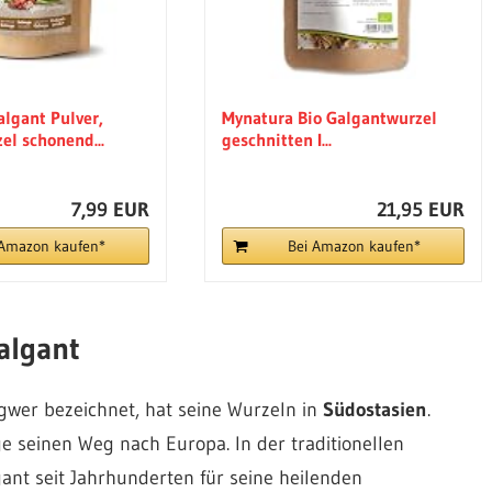
algant Pulver,
Mynatura Bio Galgantwurzel
el schonend...
geschnitten I...
7,99 EUR
21,95 EUR
 Amazon kaufen*
Bei Amazon kaufen*
algant
ngwer bezeichnet, hat seine Wurzeln in
Südostasien
.
ge seinen Weg nach Europa. In der traditionellen
ant seit Jahrhunderten für seine heilenden