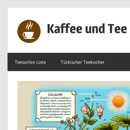
Zum
Inhalt
Kaffee und Tee
springen
Genuss
pur
Teesorten Liste
Türkischer Teekocher