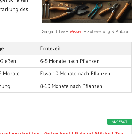
Stärkung des
Galgant Tee –
Wissen
– Zubereitung & Anbau
ge
Erntezeit
 Gießen
6-8 Monate nach Pflanzen
2 Monate
Etwa 10 Monate nach Pflanzen
rnung
8-10 Monate nach Pflanzen
ANGEBOT
zel geschnitten I Getrocknet I Galgant Stücke I Tee