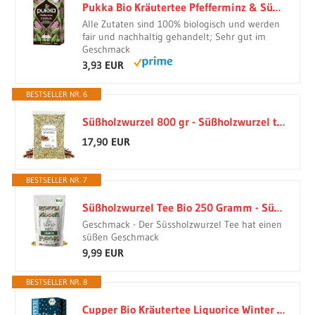
Pukka Bio Kräutertee Pfefferminz & Süßholz, koffeinfrei, 20 Beutel
Alle Zutaten sind 100% biologisch und werden
fair und nachhaltig gehandelt; Sehr gut im
Geschmack
3,93 EUR
BESTSELLER NR. 6
Süßholzwurzel 800 gr - Süßholzwurzel tee - Süßholz - Süssholzwurzel Tee - Süßholz Getrocknet und Geschnitten - Lakritz Tee - Süßholzwurzel Lose (800 gr)
17,90 EUR
BESTSELLER NR. 7
Süßholzwurzel Tee Bio 250 Gramm - Süßholz Tee I 100% natürlich aus Biologischem Anbau by KLUIZ TEA
Geschmack - Der Süssholzwurzel Tee hat einen
süßen Geschmack
9,99 EUR
BESTSELLER NR. 8
Cupper Bio Kräutertee Liquorice Winter Sweets | Fenchel & Anis | 20er