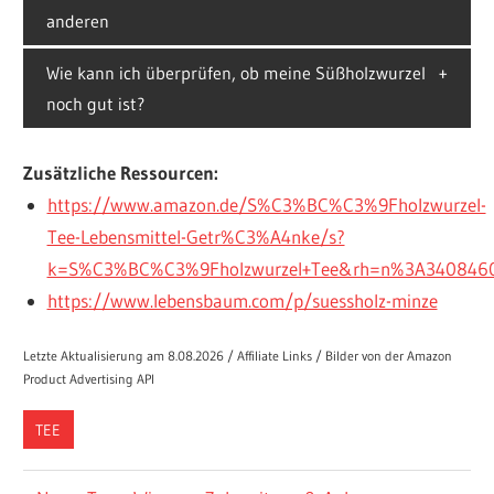
anderen
Wie kann ich überprüfen, ob meine Süßholzwurzel
noch gut ist?
Zusätzliche Ressourcen:
https://www.amazon.de/S%C3%BC%C3%9Fholzwurzel-
Tee-Lebensmittel-Getr%C3%A4nke/s?
k=S%C3%BC%C3%9Fholzwurzel+Tee&rh=n%3A340846
https://www.lebensbaum.com/p/suessholz-minze
Letzte Aktualisierung am 8.08.2026 / Affiliate Links / Bilder von der Amazon
Product Advertising API
TEE