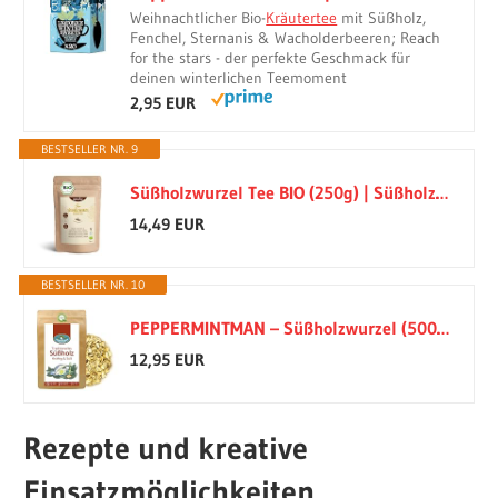
Weihnachtlicher Bio-
Kräutertee
mit Süßholz,
Fenchel, Sternanis & Wacholderbeeren; Reach
for the stars - der perfekte Geschmack für
deinen winterlichen Teemoment
2,95 EUR
BESTSELLER NR. 9
Süßholzwurzel Tee BIO (250g) | Süßholzwurzeltee | Süßholz-Wurzel getrocknet geschnitten enthält Lakritz | vom Achterhof
14,49 EUR
BESTSELLER NR. 10
PEPPERMINTMAN – Süßholzwurzel (500g) - Getrocknet & Geschnitten - 100% Natürliche Süße - Ohne Zusatzstoffe - Süßholz Tee (Glycyrrhiza glabra) - Premium Qualität
12,95 EUR
Rezepte und kreative
Einsatzmöglichkeiten