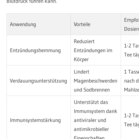
Blutdruck führen kann.
Empfo
Anwendung
Vorteile
Dosie
Reduziert
1-2 Ta
Entzündungshemmung
Entzündungen im
Tee tä
Körper
Lindert
1 Tass
Verdauungsunterstützung
Magenbeschwerden
nach 
und Sodbrennen
Mahlze
Unterstützt das
Immunsystem dank
1-2 Ta
Immunsystemstärkung
antiviraler und
Tee tä
antimikrobieller
Eigenschaften