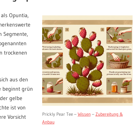
 als Opuntia,
emerkenswerte
en Segmente,
 sogenannten
in trockenen
 sich aus den
e beginnt grün
oder gelbe
chte ist von
Prickly Pear Tee –
Wissen
–
Zubereitung &
re Vorsicht
Anbau