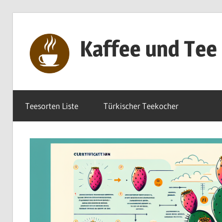
Zum
Inhalt
Kaffee und Tee
springen
Genuss
pur
Teesorten Liste
Türkischer Teekocher