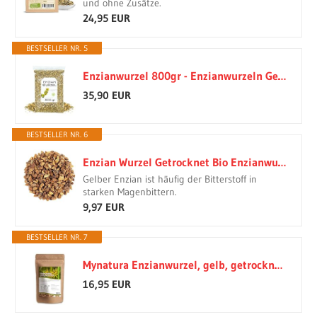
und ohne Zusätze.
24,95 EUR
BESTSELLER NR. 5
Enzianwurzel 800gr - Enzianwurzeln Geschnitten - Enzianwurzeltee - Enzian - Enzianwurzel Lose (800 gr)
35,90 EUR
BESTSELLER NR. 6
Enzian Wurzel Getrocknet Bio Enzianwurzel - Enzianwurzels Geschnitten - Gelber Gentian Wurzels Enzianwurzeltee Enzian Tee
Gelber Enzian ist häufig der Bitterstoff in
starken Magenbittern.
9,97 EUR
BESTSELLER NR. 7
Mynatura Enzianwurzel, gelb, getrocknet und geschnitten | Enzian | Pflanzenwurzel | Vegane Produkte | Wurzelstücke für Tee | Im Beutel 250g
16,95 EUR