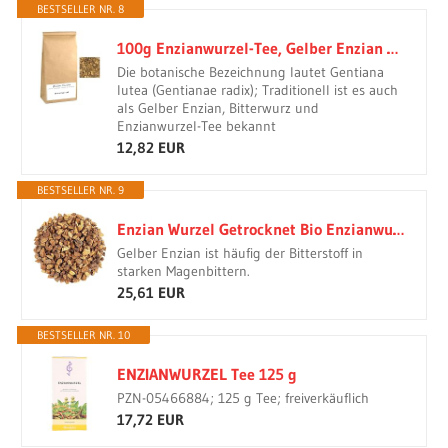
BESTSELLER NR. 8
100g Enzianwurzel-Tee, Gelber Enzian aus Wildsammlung - Galsters Kräuter
Die botanische Bezeichnung lautet Gentiana
lutea (Gentianae radix); Traditionell ist es auch
als Gelber Enzian, Bitterwurz und
Enzianwurzel-Tee bekannt
12,82 EUR
BESTSELLER NR. 9
Enzian Wurzel Getrocknet Bio Enzianwurzel - Enzianwurzels Geschnitten - Gelber Gentian Wurzels 350g
Gelber Enzian ist häufig der Bitterstoff in
starken Magenbittern.
25,61 EUR
BESTSELLER NR. 10
ENZIANWURZEL Tee 125 g
PZN-05466884; 125 g Tee; freiverkäuflich
17,72 EUR