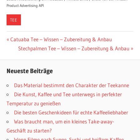
Product Advertising API
TEE
Beitragsnavigation
Vorheriger
Catuaba Tee – Wissen – Zubereitung & Anbau
Beitrag:
Nächster
Stechpalmen Tee – Wissen – Zubereitung & Anbau
Beitrag:
Neueste Beiträge
Das Material bestimmt den Charakter der Teekanne
Die Kunst, Kaffee und Tee unterwegs in perfekter
Temperatur zu genießen
Die besten Geschenkideen für echte Kaffeeliebhaber
Was braucht man, um ein kleines Take-away-
Geschäft zu starten?
Wenn Filme nach Suppe, Sushi und heißem Kaffee