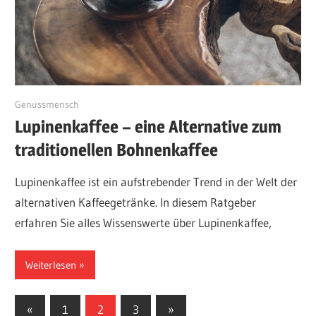
September 5, 2023
Genussmensch
Lupinenkaffee – eine Alternative zum
traditionellen Bohnenkaffee
Lupinenkaffee ist ein aufstrebender Trend in der Welt der
alternativen Kaffeegetränke. In diesem Ratgeber
erfahren Sie alles Wissenswerte über Lupinenkaffee,
Weiterlesen
Seitennummerierung
Vorherige
Nächste
«
1
2
3
»