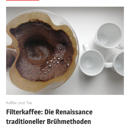
April 14, 2025
Kaffee und Tee
Filterkaffee: Die Renaissance
traditioneller Brühmethoden