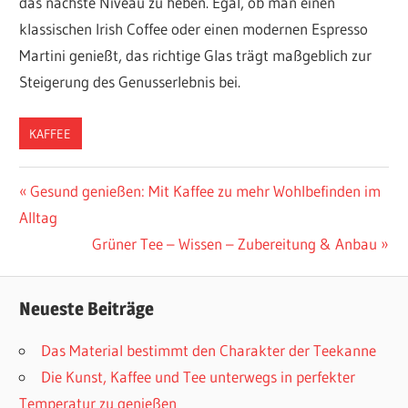
das nächste Niveau zu heben. Egal, ob man einen
klassischen Irish Coffee oder einen modernen Espresso
Martini genießt, das richtige Glas trägt maßgeblich zur
Steigerung des Genusserlebnis bei.
KAFFEE
Beitragsnavigation
Vorheriger
Gesund genießen: Mit Kaffee zu mehr Wohlbefinden im
Beitrag:
Alltag
Nächster
Grüner Tee – Wissen – Zubereitung & Anbau
Beitrag:
Neueste Beiträge
Das Material bestimmt den Charakter der Teekanne
Die Kunst, Kaffee und Tee unterwegs in perfekter
Temperatur zu genießen