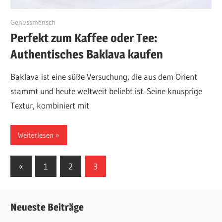
September 15, 2023
Genussmensch
Perfekt zum Kaffee oder Tee:
Authentisches Baklava kaufen
Baklava ist eine süße Versuchung, die aus dem Orient
stammt und heute weltweit beliebt ist. Seine knusprige
Textur, kombiniert mit
Weiterlesen
Seitennummerierung
Vorherige
«
1
2
3
Beiträge
der
Beiträge
Neueste Beiträge