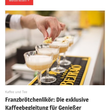
Weiterlesen
November 29, 2023
Kaffee und Tee
Franzbrötchenlikör: Die exklusive
Kaffeebegleitung für Genießer