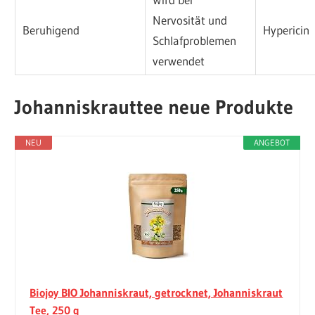
Nervosität und
Beruhigend
Hypericin
Schlafproblemen
verwendet
Johanniskrauttee neue Produkte
NEU
ANGEBOT
Biojoy BIO Johanniskraut, getrocknet, Johanniskraut
Tee, 250 g