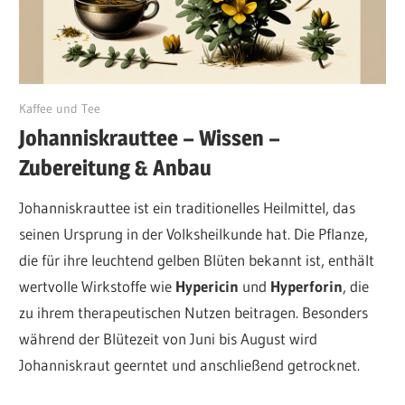
August 7, 2024
Kaffee und Tee
Johanniskrauttee – Wissen –
Zubereitung & Anbau
Johanniskrauttee ist ein traditionelles Heilmittel, das
seinen Ursprung in der Volksheilkunde hat. Die Pflanze,
die für ihre leuchtend gelben Blüten bekannt ist, enthält
wertvolle Wirkstoffe wie
Hypericin
und
Hyperforin
, die
zu ihrem therapeutischen Nutzen beitragen. Besonders
während der Blütezeit von Juni bis August wird
Johanniskraut geerntet und anschließend getrocknet.