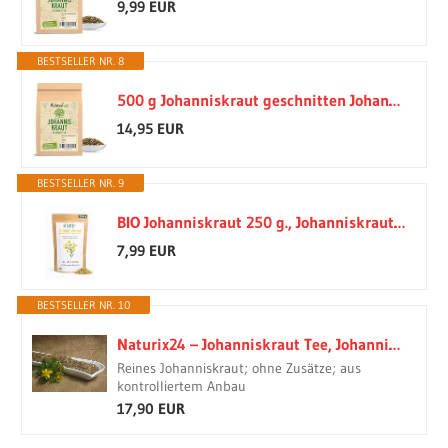
9,99 EUR
BESTSELLER NR. 8
500 g Johanniskraut geschnitten Johanniskraut-Tee Kräutertee natürlich vom-Achterhof
14,95 EUR
BESTSELLER NR. 9
BIO Johanniskraut 250 g., Johanniskraut Tee getrocknet und geschnitten 5 mm., Wildsamlung aus EU, Hypericum perforatum von Balkan Herbs (250 g. (1er Pack))
7,99 EUR
BESTSELLER NR. 10
Naturix24 – Johanniskraut Tee, Johanniskraut geschnitten – 1 Kg Beutel
Reines Johanniskraut; ohne Zusätze; aus
kontrolliertem Anbau
17,90 EUR