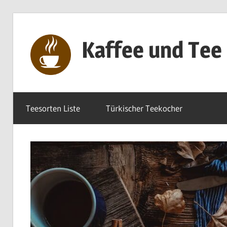
Zum
Inhalt
Kaffee und Tee
springen
Genuss
pur
Teesorten Liste
Türkischer Teekocher