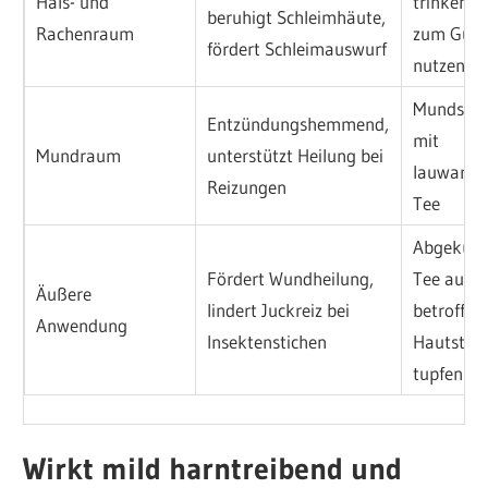
Hals- und
trinken o
beruhigt Schleimhäute,
Rachenraum
zum Gurg
fördert Schleimauswurf
nutzen
Mundspü
Entzündungshemmend,
mit
Mundraum
unterstützt Heilung bei
lauwarm
Reizungen
Tee
Abgekühl
Fördert Wundheilung,
Tee auf
Äußere
lindert Juckreiz bei
betroffen
Anwendung
Insektenstichen
Hautstell
tupfen
Wirkt mild harntreibend und