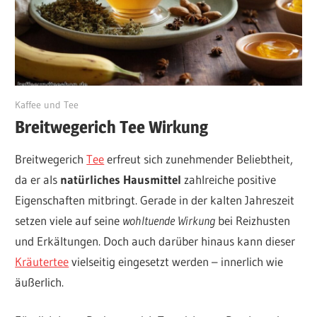
August 4, 2025
Kaffee und Tee
Breitwegerich Tee Wirkung
Breitwegerich
Tee
erfreut sich zunehmender Beliebtheit,
da er als
natürliches Hausmittel
zahlreiche positive
Eigenschaften mitbringt. Gerade in der kalten Jahreszeit
setzen viele auf seine
wohltuende Wirkung
bei Reizhusten
und Erkältungen. Doch auch darüber hinaus kann dieser
Kräutertee
vielseitig eingesetzt werden – innerlich wie
äußerlich.