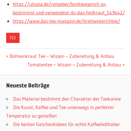
https://utopia.de/ratgeber/breitwegerich-so-
bestimmst-und-verwendest-du-das-heilkraut_149442/
https://www.das-tee-magazin.de/breitwegerichtee/
TEE
Beitragsnavigation
Vorheriger
Bohnenkraut Tee – Wissen – Zubereitung & Anbau
Beitrag:
Nächster
Tomatentee – Wissen – Zubereitung & Anbau
Beitrag:
Neueste Beiträge
Das Material bestimmt den Charakter der Teekanne
Die Kunst, Kaffee und Tee unterwegs in perfekter
Temperatur zu genießen
Die besten Geschenkideen für echte Kaffeeliebhaber