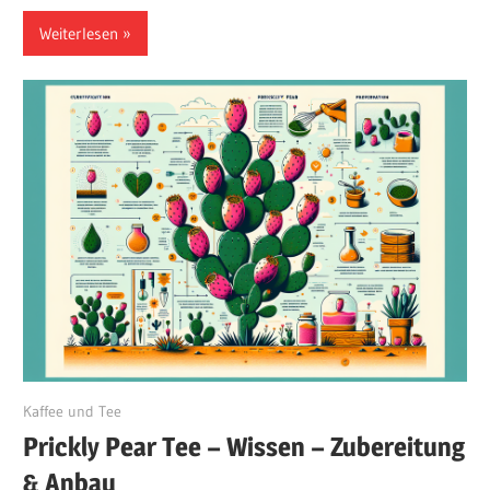
Weiterlesen
August 15, 2024
Kaffee und Tee
Prickly Pear Tee – Wissen – Zubereitung
& Anbau