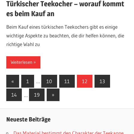
Türkischer Teekocher – worauf kommt
es beim Kauf an
Beim Kauf eines türkischen Teekochers gibt es einige
wichtige Aspekte zu beachten, die dir helfen können, die
richtige Wahl zu
Weiterlesen
Seitennummerierung
Vorherige
«
1
…
10
11
12
13
Beiträge
der
Nächste
14
…
19
»
Beiträge
Beiträge
Neueste Beiträge
Das Material bestimmt den Charakter der Teekanne