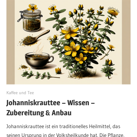
August 7, 2024
Kaffee und Tee
Johanniskrauttee – Wissen –
Zubereitung & Anbau
Johanniskrauttee ist ein traditionelles Heilmittel, das
seinen Ursprung in der Volksheilkunde hat. Die Pflanze,