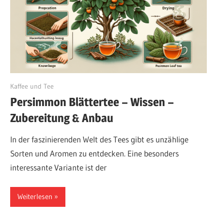
August 8, 2024
Kaffee und Tee
Persimmon Blättertee – Wissen –
Zubereitung & Anbau
In der faszinierenden Welt des Tees gibt es unzählige
Sorten und Aromen zu entdecken. Eine besonders
interessante Variante ist der
Weiterlesen